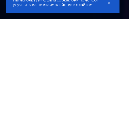
Мы используем файлы cookie. Они помогают
×
улучшить ваше взаимодействие с сайтом.
О НАС
15
250+
ЛЕТ УСПЕШНОГО
РЕАЛИЗОВАНО
ОПЫТА
ПРОЕКТОВ
23
88%